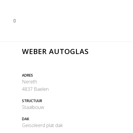
WEBER AUTOGLAS
ADRES
Nereth
4837 Baelen
STRUCTUUR
Staalbouw
DAK
Geïsoleerd plat dak