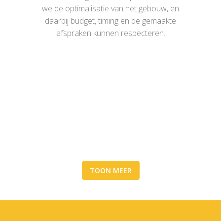
we de optimalisatie van het gebouw, en
daarbij budget, timing en de gemaakte
afspraken kunnen respecteren.
TRENDY FOODS
FABRY LOGISTICS
Kantoren, Logistieke bedrijven
STEENBERGEN
Logistieke bedrijven
GARSOU-ANGENOT
Kantoren, Logistieke bedrijven
ZOOM
BEKIJK
Logistieke bedrijven
SOLUDEC
ZOOM
BEKIJK
ZOOM
BEKIJK
Logistieke bedrijven
BBM
ZOOM
BEKIJK
Bedrijfsgebouwen, Logistieke bedrijven
ZOOM
BEKIJK
TOON MEER
ZOOM
BEKIJK