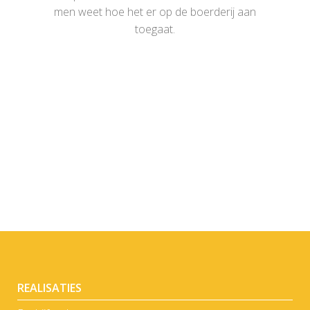
men weet hoe het er op de boerderij aan
toegaat.
VANDENBROECK
Landbouwloodsen, Stallenbouw
LEMESTRE
Stallenbouw
KETELSLEGERS
ZOOM
BEKIJK
Landbouwloodsen, Stallenbouw
WILMET
ZOOM
BEKIJK
Stallenbouw
MARCOURT
ZOOM
BEKIJK
Stallenbouw
ZOOM
BEKIJK
ZOOM
BEKIJK
REALISATIES