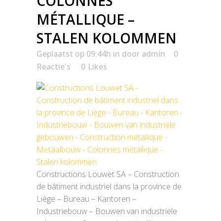
COLONNES
MÉTALLIQUE –
STALEN KOLOMMEN
Geplaatst op 09:44h
in
door
admin
0
Reactie's
0
Likes
Constructions Louwet SA – Construction
de bâtiment industriel dans la province de
Liège – Bureau – Kantoren –
Industriebouw – Bouwen van industriële