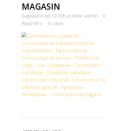
MAGASIN
Geplaatst op 10:33h
in
door
admin
0
Reactie's
0
Likes