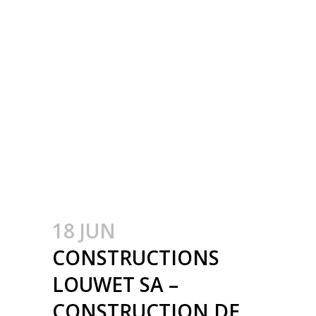
GEBOUWEN IN DE
PROVINCIE LUXEMBURG
– CONSTRUCTION
MÉTALLIQUE –
METAALBOUW –
COLONNES
MÉTALLIQUE – STALEN
KOLOMMEN
18 JUN
CONSTRUCTIONS
LOUWET SA –
CONSTRUCTION DE