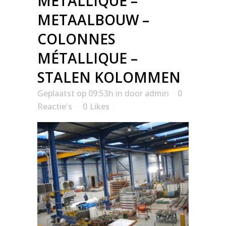
MÉTALLIQUE –
METAALBOUW –
COLONNES
MÉTALLIQUE –
STALEN KOLOMMEN
Geplaatst op 09:53h
in
door
admin
0
Reactie's
0
Likes