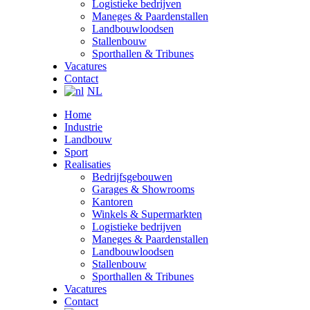
Logistieke bedrijven
Maneges & Paardenstallen
Landbouwloodsen
Stallenbouw
Sporthallen & Tribunes
Vacatures
Contact
NL
Home
Industrie
Landbouw
Sport
Realisaties
Bedrijfsgebouwen
Garages & Showrooms
Kantoren
Winkels & Supermarkten
Logistieke bedrijven
Maneges & Paardenstallen
Landbouwloodsen
Stallenbouw
Sporthallen & Tribunes
Vacatures
Contact