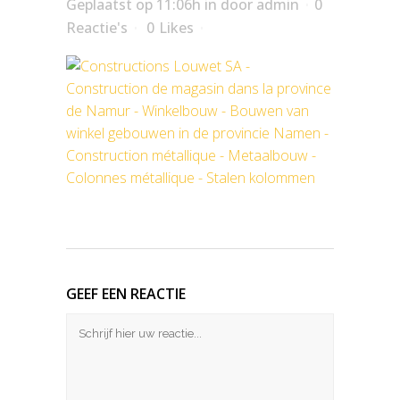
Geplaatst op 11:06h
in
door
admin
0
Reactie's
0
Likes
GEEF EEN REACTIE