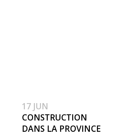
BÂTIMENT INDUSTRIEL.
CHARPENTE
MÉTALLIQUE.
INDUSTRIEBOUW.
BOUWEN VAN
INDUSTRIE GEBOUWEN.
STAALBOUW.
INDUSTRIEBOUW IN
PROVINCIE LUIK.
17 JUN
CONSTRUCTION
DANS LA PROVINCE