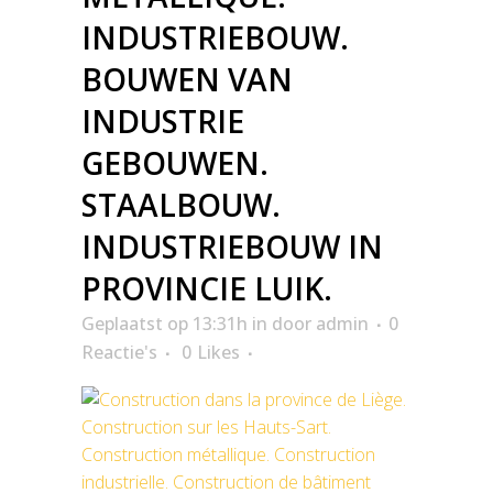
INDUSTRIEBOUW.
BOUWEN VAN
INDUSTRIE
GEBOUWEN.
STAALBOUW.
INDUSTRIEBOUW IN
PROVINCIE LUIK.
Geplaatst op 13:31h
in
door
admin
0
Reactie's
0
Likes