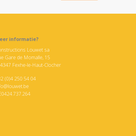
eer informatie?
nstructions Louwet sa
e Gare de Momalle, 15
4347 Fexhe-le-Haut-Clocher
2 (0)4 250 54 04
nfo@louwet.be
E0424.737.264