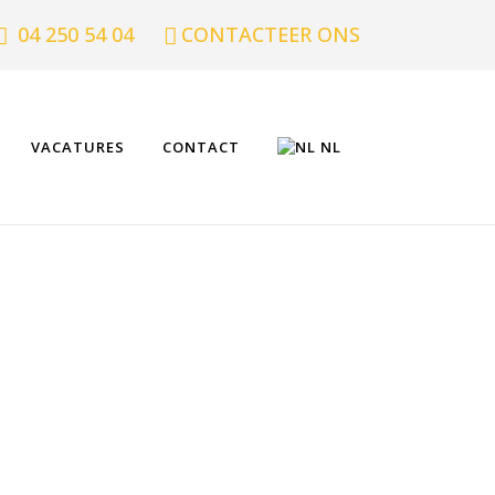
04 250 54 04
CONTACTEER ONS
VACATURES
CONTACT
NL
SUR LES HAUTS-SART.
 CONSTRUCTION DE
EBOUW. BOUWEN VAN
INCIE LUIK.