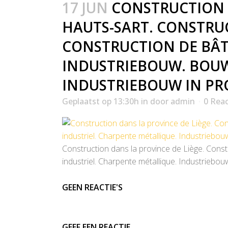
17 JUN
CONSTRUCTION D
HAUTS-SART. CONSTRU
CONSTRUCTION DE BÂT
INDUSTRIEBOUW. BOU
INDUSTRIEBOUW IN PRO
Geplaatst op 13:30h
in
door
admin
0 Reac
Construction dans la province de Liège. Constr
industriel. Charpente métallique. Industriebo
GEEN REACTIE'S
GEEF EEN REACTIE