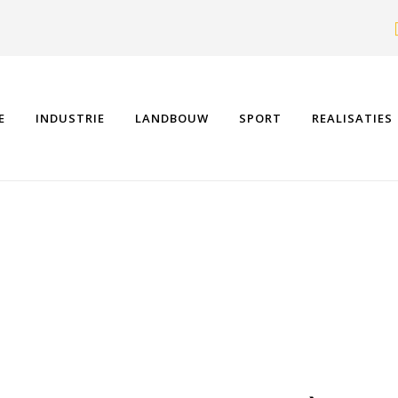
E
INDUSTRIE
LANDBOUW
SPORT
REALISATIES
ROVINCE DE LIÈGE. CONSTRUCTION 
UE. CONSTRUCTION INDUSTRIELLE.
CHARPENTE MÉTALLIQUE. INDUSTRI
AALBOUW. INDUSTRIEBOUW IN PROV