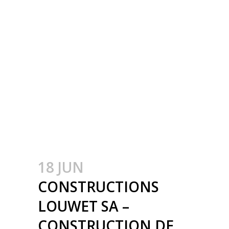
PROVINCIE LUIK –
CONSTRUCTION
MÉTALLIQUE –
METAALBOUW –
COLONNES
MÉTALLIQUE – STALEN
KOLOMMEN – ETABLE –
STALLENBOUW
18 JUN
CONSTRUCTIONS
LOUWET SA –
CONSTRUCTION DE