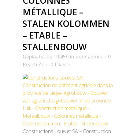
COLONNES
MÉTALLIQUE –
STALEN KOLOMMEN
– ETABLE –
STALLENBOUW
Geplaatst op 10:45h
in
door
admin
0
Reactie's
0
Likes
Constructions Louwet SA – Construction