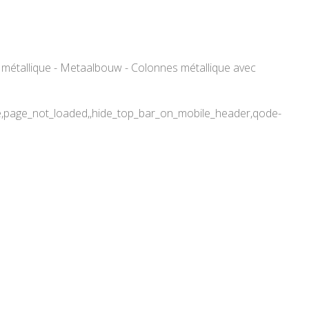
 métallique - Metaalbouw - Colonnes métallique avec
de,page_not_loaded,,hide_top_bar_on_mobile_header,qode-
a province de Liège –
 – Metaalbouw – Colonnes