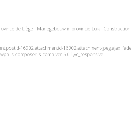
ovince de Liège - Manegebouw in provincie Luik - Construction
ment,postid-16902,attachmentid-16902,attachment-jpeg,ajax_fa
,wpb-js-composer js-comp-ver-5.0.1,vc_responsive
onstruction de manège dans l
ik – Construction métallique