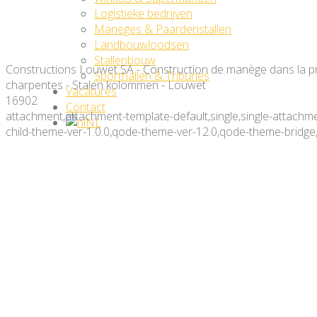
Logistieke bedrijven
Maneges & Paardenstallen
Landbouwloodsen
Stallenbouw
Constructions Louwet SA - Construction de manège dans la pr
Sporthallen & Tribunes
charpentes - Stalen kolommen - Louwet
Vacatures
16902
Contact
attachment,attachment-template-default,single,single-attach
NL
child-theme-ver-1.0.0,qode-theme-ver-12.0,qode-theme-bridge
Constructions Louwet SA – C
Manegebouw in provincie Lu