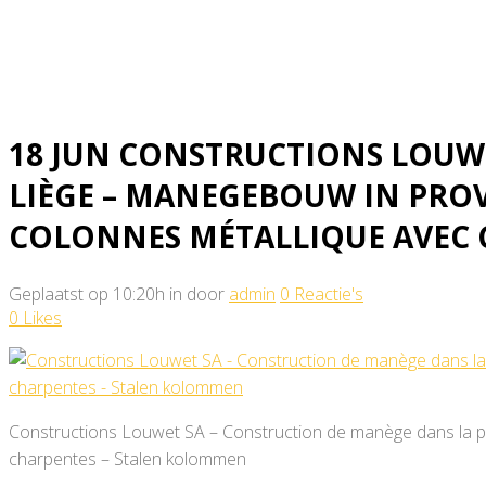
métallique avec charpentes
18 JUN
CONSTRUCTIONS LOUWET
LIÈGE – MANEGEBOUW IN PROV
COLONNES MÉTALLIQUE AVEC
Geplaatst op 10:20h
in
door
admin
0 Reactie's
0
Likes
Constructions Louwet SA – Construction de manège dans la pr
charpentes – Stalen kolommen