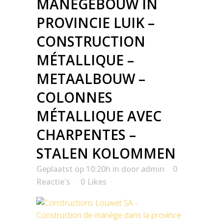
MANEGEBOUW IN
PROVINCIE LUIK –
CONSTRUCTION
MÉTALLIQUE –
METAALBOUW –
COLONNES
MÉTALLIQUE AVEC
CHARPENTES –
STALEN KOLOMMEN
Geplaatst op 10:20h
in
door
admin
0
Reactie's
0
Likes