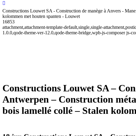
Constructions Louwet SA - Construction de manège à Anvers - Manege
kolommen met houten spanten - Louwet
16853
attachment,attachment-template-default,single,single-attachment,po
1.0.0,qode-theme-ver-12.0,qode-theme-bridge,wpb-js-composer js-co
Constructions Louwet SA – Con
Antwerpen – Construction métal
bois lamellé collé – Stalen kol