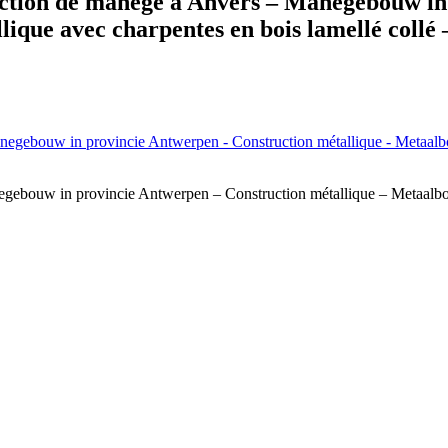
ction de manège à Anvers – Manegebouw in
ique avec charpentes en bois lamellé coll
ebouw in provincie Antwerpen – Construction métallique – Metaalbouw