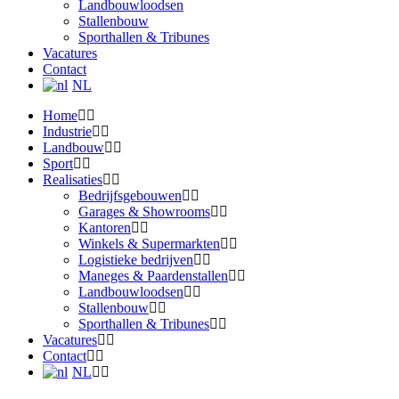
Landbouwloodsen
Stallenbouw
Sporthallen & Tribunes
Vacatures
Contact
NL
Home
Industrie
Landbouw
Sport
Realisaties
Bedrijfsgebouwen
Garages & Showrooms
Kantoren
Winkels & Supermarkten
Logistieke bedrijven
Maneges & Paardenstallen
Landbouwloodsen
Stallenbouw
Sporthallen & Tribunes
Vacatures
Contact
NL