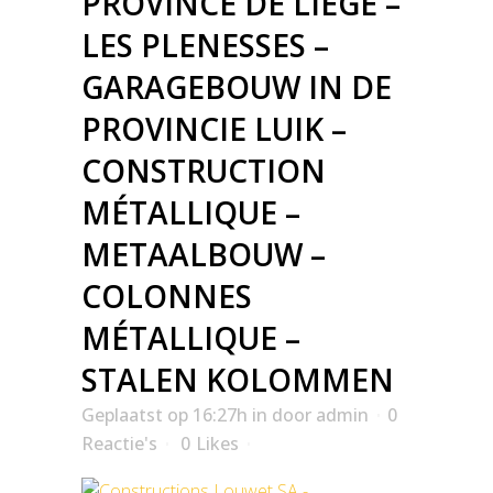
PROVINCE DE LIÈGE –
LES PLENESSES –
GARAGEBOUW IN DE
PROVINCIE LUIK –
CONSTRUCTION
MÉTALLIQUE –
METAALBOUW –
COLONNES
MÉTALLIQUE –
STALEN KOLOMMEN
Geplaatst op 16:27h
in
door
admin
0
Reactie's
0
Likes