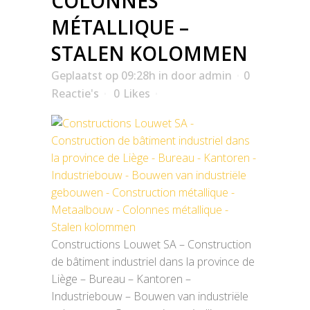
COLONNES
MÉTALLIQUE –
STALEN KOLOMMEN
Geplaatst op 09:28h
in
door
admin
0
Reactie's
0
Likes
Constructions Louwet SA – Construction
de bâtiment industriel dans la province de
Liège – Bureau – Kantoren –
Industriebouw – Bouwen van industriële