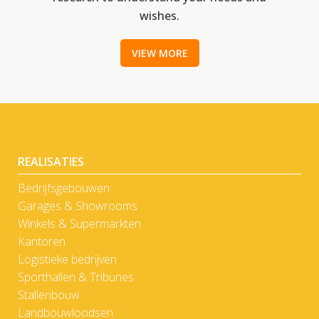
wishes.
VIEW MORE
REALISATIES
Bedrijfsgebouwen
Garages & Showrooms
Winkels & Supermarkten
Kantoren
Logistieke bedrijven
Sporthallen & Tribunes
Stallenbouw
Landbouwloodsen