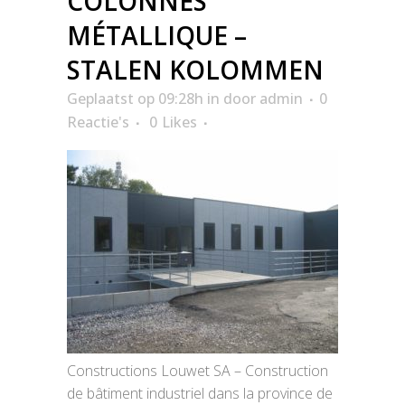
COLONNES
MÉTALLIQUE –
STALEN KOLOMMEN
Geplaatst op 09:28h
in
door
admin
0
Reactie's
0
Likes
Constructions Louwet SA – Construction
de bâtiment industriel dans la province de