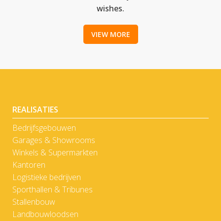
wishes.
VIEW MORE
REALISATIES
Bedrijfsgebouwen
Garages & Showrooms
Winkels & Supermarkten
Kantoren
Logistieke bedrijven
Sporthallen & Tribunes
Stallenbouw
Landbouwloodsen