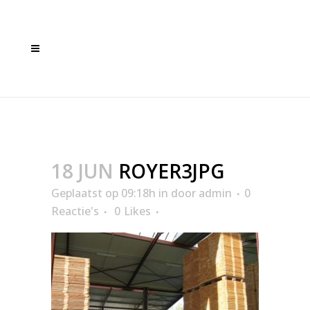
ROYER3JPG
18 JUN
ROYER3JPG
Geplaatst op 09:18h
in
door
admin
0
Reactie's
0
Likes