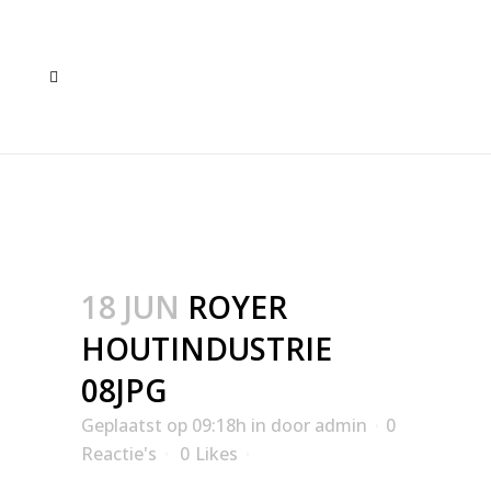
ROYER HOUTINDUSTRIE
08JPG
18 JUN
ROYER
HOUTINDUSTRIE
08JPG
Geplaatst op 09:18h
in
door
admin
0
Reactie's
0
Likes