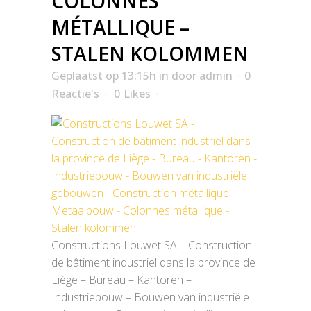
COLONNES
MÉTALLIQUE –
STALEN KOLOMMEN
Geplaatst op 13:15h
in
door
admin
0
Reactie's
0
Likes
Constructions Louwet SA – Construction
de bâtiment industriel dans la province de
Liège – Bureau – Kantoren –
Industriebouw – Bouwen van industriële