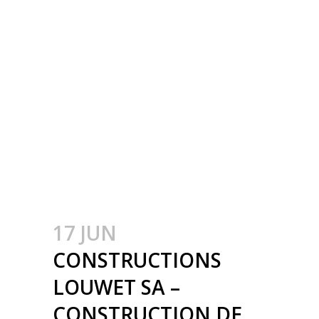
INDUSTRIËLE
GEBOUWEN –
CONSTRUCTION
MÉTALLIQUE –
METAALBOUW –
COLONNES
MÉTALLIQUE – STALEN
KOLOMMEN
17 JUN
CONSTRUCTIONS
LOUWET SA –
CONSTRUCTION DE