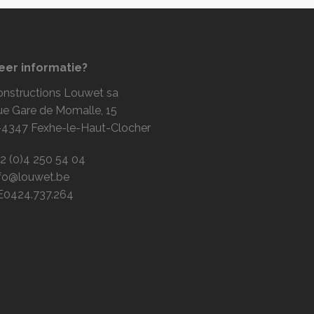
eer informatie?
onstructions Louwet sa
ue Gare de Momalle, 15
-4347 Fexhe-le-Haut-Clocher
2 (0)4 250 54 04
nfo@louwet.be
E0424.737.264