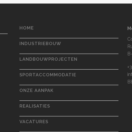
HOME
M
C
INDUSTRIEBOUW
R
B
LANDBOUWPROJECTEN
+3
i
SPORTACCOMMODATIE
B
ONZE AANPAK
REALISATIES
VACATURES