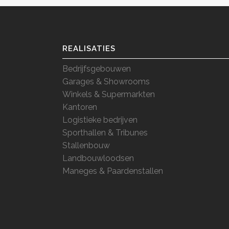
REALISATIES
Bedrijfsgebouwen
Garages & Showrooms
Winkels & Supermarkten
Kantoren
Logistieke bedrijven
Sporthallen & Tribunes
Stallenbouw
Landbouwloodsen
Maneges & Paardenstallen