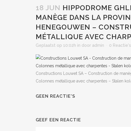
18 JUN
HIPPODROME GHLI
MANÈGE DANS LA PROVIN
HENEGOUWEN – CONSTRU
MÉTALLIQUE AVEC CHAR
Geplaatst op 10:02h
in
door
admin
0 Reactie's
Constructions Louwet SA – Construction de manè
Colonnes métallique avec charpentes – Stalen k
GEEN REACTIE'S
GEEF EEN REACTIE