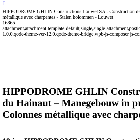
HIPPODROME GHLIN Constructions Louwet SA - Construction de man
métallique avec charpentes - Stalen kolommen - Louwet
16865
attachment,attachment-template-default,single,single-attachment,po
1.0.0,qode-theme-ver-12.0,qode-theme-bridge,wpb-js-composer js-co
HIPPODROME GHLIN Constructi
du Hainaut – Manegebouw in pr
Colonnes métallique avec charp