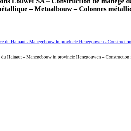
Louwet SA – Construction de manège dan
étallique – Metaalbouw – Colonnes métalli
e du Hainaut – Manegebouw in provincie Henegouwen – Construction m