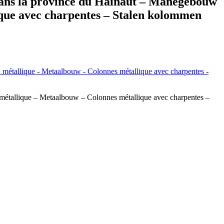
s la province du Hainaut – Manegebouw
que avec charpentes – Stalen kolommen
étallique – Metaalbouw – Colonnes métallique avec charpentes –