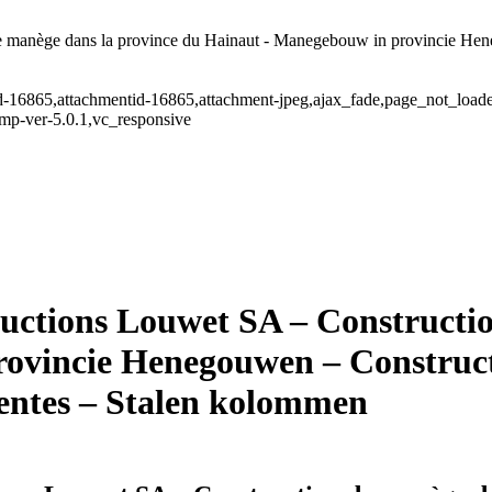
ège dans la province du Hainaut - Manegebouw in provincie Heneg
stid-16865,attachmentid-16865,attachment-jpeg,ajax_fade,page_not_loa
mp-ver-5.0.1,vc_responsive
ons Louwet SA – Construction 
ovincie Henegouwen – Construct
entes – Stalen kolommen