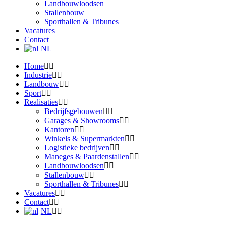
Landbouwloodsen
Stallenbouw
Sporthallen & Tribunes
Vacatures
Contact
NL
Home
Industrie
Landbouw
Sport
Realisaties
Bedrijfsgebouwen
Garages & Showrooms
Kantoren
Winkels & Supermarkten
Logistieke bedrijven
Maneges & Paardenstallen
Landbouwloodsen
Stallenbouw
Sporthallen & Tribunes
Vacatures
Contact
NL