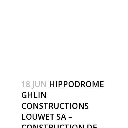
CONSTRUCTION
MÉTALLIQUE –
METAALBOUW –
COLONNES
MÉTALLIQUE AVEC
CHARPENTES – STALEN
KOLOMMEN
18 JUN
HIPPODROME
GHLIN
CONSTRUCTIONS
LOUWET SA –
CONSTRUCTION DE