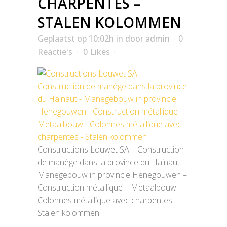
CHARPENTES –
STALEN KOLOMMEN
Geplaatst op 10:02h
in
door
admin
0
Reactie's
0
Likes
Constructions Louwet SA – Construction
de manège dans la province du Hainaut –
Manegebouw in provincie Henegouwen –
Construction métallique – Metaalbouw –
Colonnes métallique avec charpentes –
Stalen kolommen