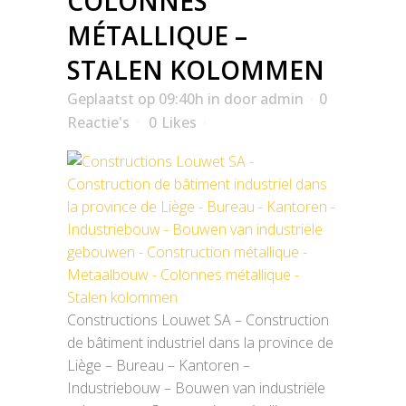
COLONNES
MÉTALLIQUE –
STALEN KOLOMMEN
Geplaatst op 09:40h
in
door
admin
0
Reactie's
0
Likes
Constructions Louwet SA – Construction
de bâtiment industriel dans la province de
Liège – Bureau – Kantoren –
Industriebouw – Bouwen van industriële