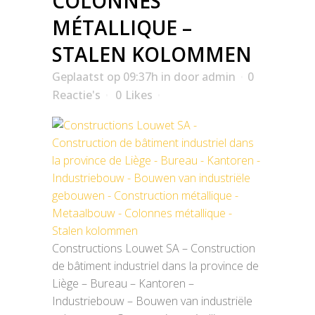
COLONNES
MÉTALLIQUE –
STALEN KOLOMMEN
Geplaatst op 09:37h
in
door
admin
0
Reactie's
0
Likes
Constructions Louwet SA – Construction
de bâtiment industriel dans la province de
Liège – Bureau – Kantoren –
Industriebouw – Bouwen van industriële