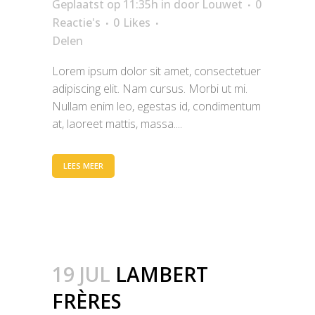
Geplaatst op 11:35h
in
door
Louwet
0
Reactie's
0
Likes
Delen
Lorem ipsum dolor sit amet, consectetuer
adipiscing elit. Nam cursus. Morbi ut mi.
Nullam enim leo, egestas id, condimentum
at, laoreet mattis, massa....
LEES MEER
19 JUL
LAMBERT
FRÈRES