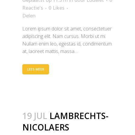
Geplaatst op 11:51h
in
door
Louwet
0
Reactie's
0
Likes
Delen
Lorem ipsum dolor sit amet, consectetuer
adipiscing elit. Nam cursus. Morbi ut mi.
Nullam enim leo, egestas id, condimentum
at, laoreet mattis, massa....
LEES MEER
19 JUL
LAMBRECHTS-
NICOLAERS