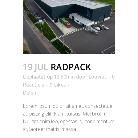
19 JUL
RADPACK
Geplaatst op 12:50h
in
door
Louwet
0
Reactie's
0
Likes
Delen
Lorem ipsum dolor sit amet, consectetuer
adipiscing elit. Nam cursus. Morbi ut mi.
Nullam enim leo, egestas id, condimentum
at, laoreet mattis, massa....