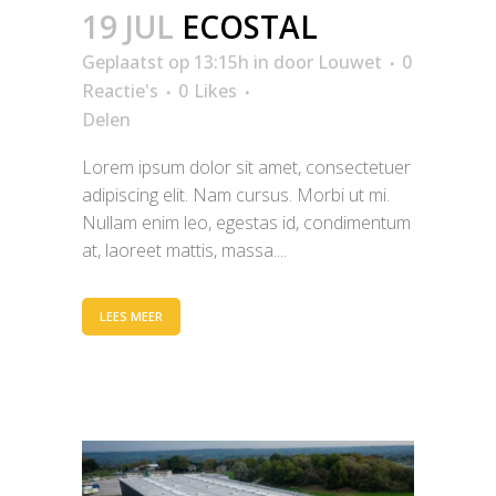
19 JUL
ECOSTAL
Geplaatst op 13:15h
in
door
Louwet
0
Reactie's
0
Likes
Delen
Lorem ipsum dolor sit amet, consectetuer
adipiscing elit. Nam cursus. Morbi ut mi.
Nullam enim leo, egestas id, condimentum
at, laoreet mattis, massa....
LEES MEER