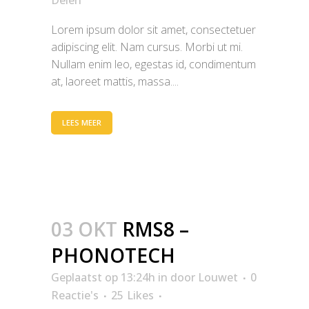
Delen
Lorem ipsum dolor sit amet, consectetuer
adipiscing elit. Nam cursus. Morbi ut mi.
Nullam enim leo, egestas id, condimentum
at, laoreet mattis, massa....
LEES MEER
03 OKT
RMS8 –
PHONOTECH
Geplaatst op 13:24h
in
door
Louwet
0
Reactie's
25
Likes