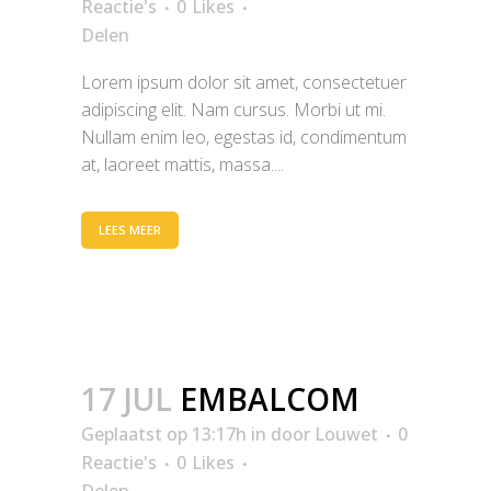
Reactie's
0
Likes
Delen
Lorem ipsum dolor sit amet, consectetuer
adipiscing elit. Nam cursus. Morbi ut mi.
Nullam enim leo, egestas id, condimentum
at, laoreet mattis, massa....
LEES MEER
17 JUL
EMBALCOM
Geplaatst op 13:17h
in
door
Louwet
0
Reactie's
0
Likes