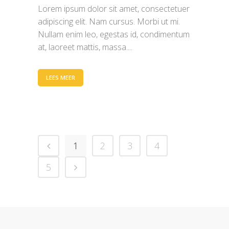
Lorem ipsum dolor sit amet, consectetuer
adipiscing elit. Nam cursus. Morbi ut mi.
Nullam enim leo, egestas id, condimentum
at, laoreet mattis, massa....
LEES MEER
1
2
3
4
5