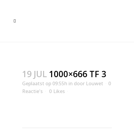
1000×666 TF 3
19 JUL
1000×666 TF 3
Geplaatst op 09:55h
in
door
Louwet
0
Reactie's
0
Likes