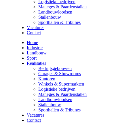
Logistieke bedrijven
Maneges & Paardenstallen
Landbouwloodsen
Stallenbouw
Sporthallen & Tribunes
Vacatures
Contact
Home
Industrie
Landbouw
Sport
Realisaties
Bedrijfsgebouwen
Garages & Showrooms
Kantoren
Winkels & Supermarkten
Logistieke bedrijven
Maneges & Paardenstallen
Landbouwloodsen
Stallenbouw
Sporthallen & Tribunes
Vacatures
Contact