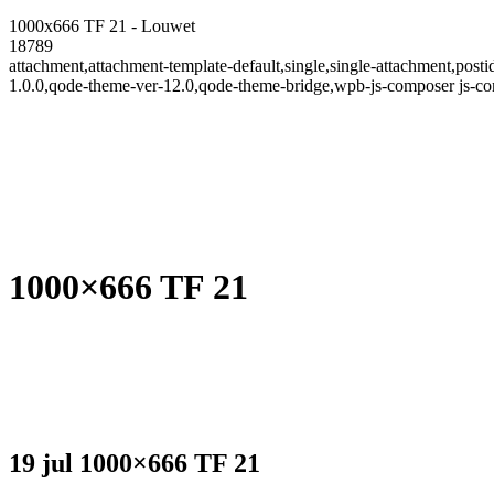
1000x666 TF 21 - Louwet
18789
attachment,attachment-template-default,single,single-attachment,po
1.0.0,qode-theme-ver-12.0,qode-theme-bridge,wpb-js-composer js-co
1000×666 TF 21
19 jul
1000×666 TF 21