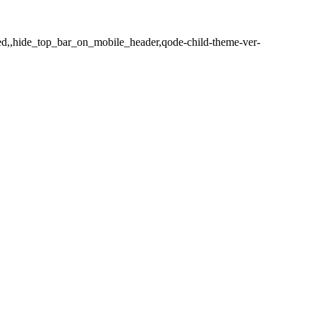
ded,,hide_top_bar_on_mobile_header,qode-child-theme-ver-