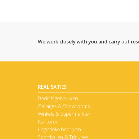
We work closely with you and carry out re
REALISATIES
Bedrijfsgebouwen
Garages & Showrooms
Winkels & Supermarkten
Kantoren
Logistieke bedrijven
Sporthallen & Tribunes