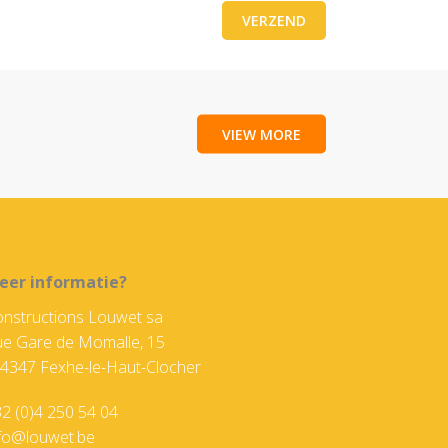
VIEW MORE
eer informatie?
nstructions Louwet sa
e Gare de Momalle, 15
4347 Fexhe-le-Haut-Clocher
2 (0)4 250 54 04
nfo@louwet.be