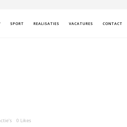
W
SPORT
REALISATIES
VACATURES
CONTACT
ctie's
0
Likes