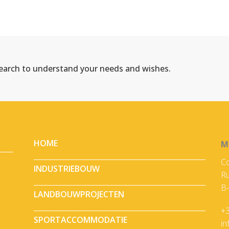
search to understand your needs and wishes.
HOME
M
Co
INDUSTRIEBOUW
Ru
B-
LANDBOUWPROJECTEN
+3
SPORTACCOMMODATIE
i