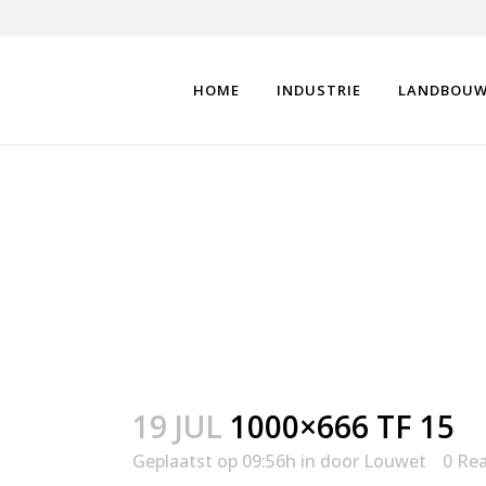
HOME
INDUSTRIE
LANDBOU
1000×666 TF 15
19 JUL
1000×666 TF 15
Geplaatst op 09:56h
in
door
Louwet
0 Rea