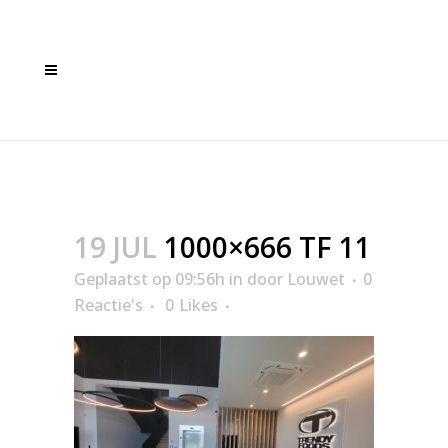
1000×666 TF 11
19 JUL
1000×666 TF 11
Geplaatst op 09:56h
in
door
Louwet
0
Reactie's
0
Likes