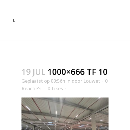
1000×666 TF 10
19 JUL
1000×666 TF 10
Geplaatst op 09:56h
in
door
Louwet
0
Reactie's
0
Likes