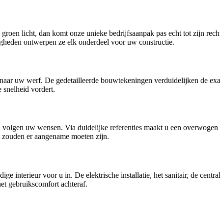
oen licht, dan komt onze unieke bedrijfsaanpak pas echt tot zijn recht.
gheden ontwerpen ze elk onderdeel voor uw constructie.
 naar uw werf. De gedetailleerde bouwtekeningen verduidelijken de exac
 snelheid vordert.
 volgen uw wensen. Via duidelijke referenties maakt u een overwogen keu
et zouden er aangename moeten zijn.
ge interieur voor u in. De elektrische installatie, het sanitair, de cent
het gebruikscomfort achteraf.