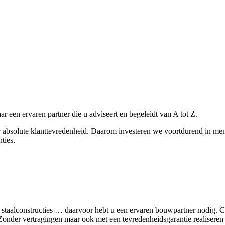
r een ervaren partner die u adviseert en begeleidt van A tot Z.
r absolute klanttevredenheid. Daarom investeren we voortdurend in men
ties.
n van staalconstructies … daarvoor hebt u een ervaren bouwpartner
 Zonder vertragingen maar ook met een tevredenheidsgarantie realisere