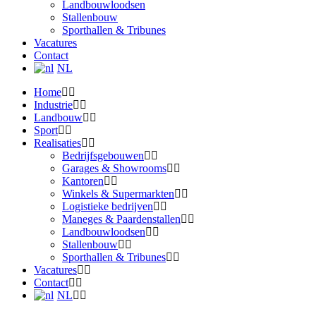
Landbouwloodsen
Stallenbouw
Sporthallen & Tribunes
Vacatures
Contact
NL
Home
Industrie
Landbouw
Sport
Realisaties
Bedrijfsgebouwen
Garages & Showrooms
Kantoren
Winkels & Supermarkten
Logistieke bedrijven
Maneges & Paardenstallen
Landbouwloodsen
Stallenbouw
Sporthallen & Tribunes
Vacatures
Contact
NL