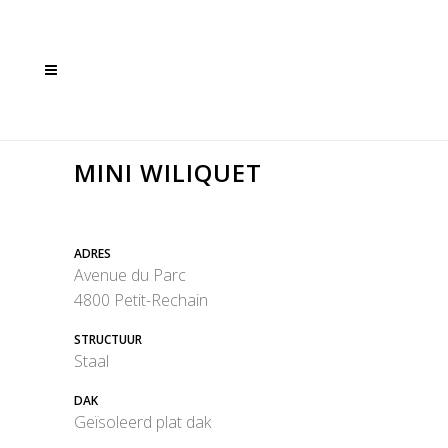
MINI WILIQUET
ADRES
Avenue du Parc
4800 Petit-Rechain
STRUCTUUR
Staal
DAK
Geïsoleerd plat dak