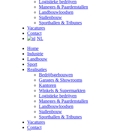
Logistieke bedrijven
Maneges & Paardenstallen
Landbouwloodsen
Stallenbouw
Sporthallen & Tribunes
Vacatures
Contact
NL
Home
Industrie
Landbouw
Sport
Realisaties
Bedrijfsgebouwen
Garages & Showrooms
Kantoren
Winkels & Supermarkten
Logistieke bedrijven
Maneges & Paardenstallen
Landbouwloodsen
Stallenbouw
Sporthallen & Tribunes
Vacatures
Contact