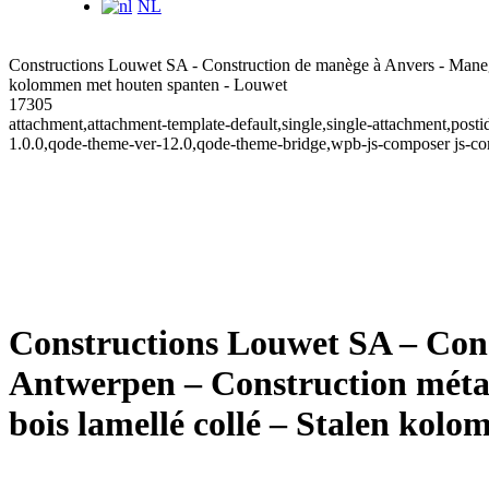
NL
Constructions Louwet SA - Construction de manège à Anvers - Manege
kolommen met houten spanten - Louwet
17305
attachment,attachment-template-default,single,single-attachment,po
1.0.0,qode-theme-ver-12.0,qode-theme-bridge,wpb-js-composer js-co
Constructions Louwet SA – Con
Antwerpen – Construction métal
bois lamellé collé – Stalen kol