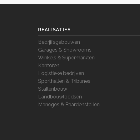
REALISATIES
Bedrijfsgebouwen
Garages & Showrooms
Winkels & Supermarkten
Kantoren
Logistieke bedrijven
Sporthallen & Tribunes
Stallenbouw
Landbouwloodsen
Maneges & Paardenstallen