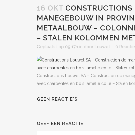
16 OKT
CONSTRUCTIONS L
MANEGEBOUW IN PROVIN
METAALBOUW – COLONNE
– STALEN KOLOMMEN ME
Geplaatst op 09:17h
in
door
Louwet
0 Reactie
Constructions Louwet SA – Construction de manè
avec charpentes en bois lamellé collé – Stalen 
GEEN REACTIE'S
GEEF EEN REACTIE