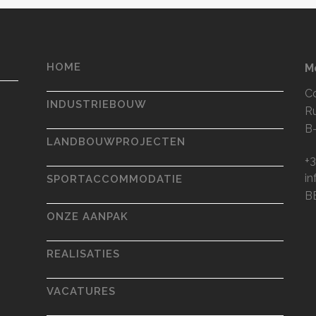
HOME
M
C
INDUSTRIEBOUW
R
B
LANDBOUWPROJECTEN
+3
i
SPORTACCOMMODATIE
B
ONZE AANPAK
REALISATIES
VACATURES