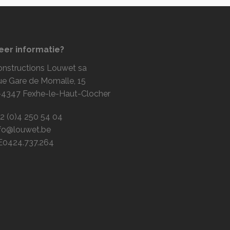
eer informatie?
onstructions Louwet sa
ue Gare de Momalle, 15
-4347 Fexhe-le-Haut-Clocher
2 (0)4 250 54 04
nfo@louwet.be
E0424.737.264