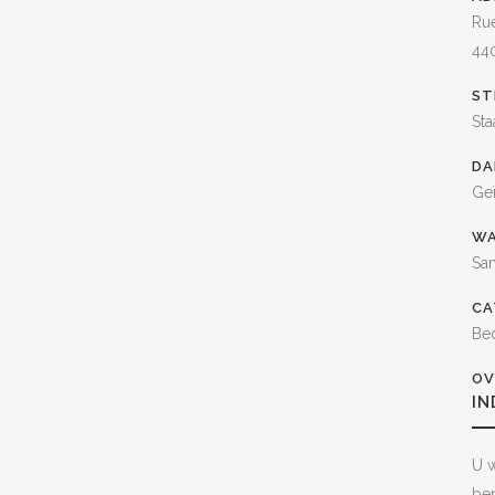
Rue
44
ST
St
DA
Geï
WA
Sa
CA
Be
OV
I
U w
ben