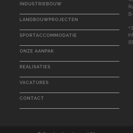
INDUSTRIEBOUW
R
B
LANDBOUWPROJECTEN
+3
i
SPORTACCOMMODATIE
B
ONZE AANPAK
REALISATIES
VACATURES
CONTACT