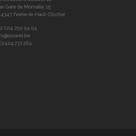
ue Gare de Momalle, 15
-4347 Fexhe-le-Haut-Clocher
2 (0)4 250 54 04
nfo@louwet.be
E0424.737.264