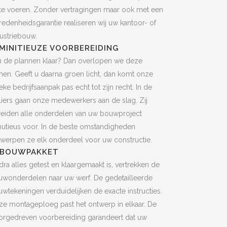
 te voeren. Zonder vertragingen maar ook met een
redenheidsgarantie realiseren wij uw kantoor- of
ustriebouw.
 MINITIEUZE VOORBEREIDING
n de plannen klaar? Dan overlopen we deze
en. Geeft u daarna groen licht, dan komt onze
eke bedrijfsaanpak pas echt tot zijn recht. In de
liers gaan onze medewerkers aan de slag. Zij
reiden alle onderdelen van uw bouwproject
utieus voor. In de beste omstandigheden
werpen ze elk onderdeel voor uw constructie.
. BOUWPAKKET
ra alles getest en klaargemaakt is, vertrekken de
uwonderdelen naar uw werf. De gedetailleerde
wtekeningen verduidelijken de exacte instructies.
e montageploeg past het ontwerp in elkaar. De
orgedreven voorbereiding garandeert dat uw