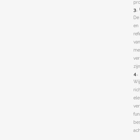
pro
3.
De 
en 
ref
van
met
ve
zijn
4.
Wij
ric
ele
ver
fun
bes
ach