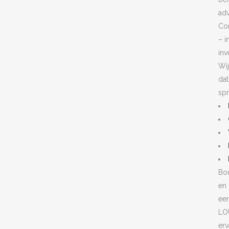
adv
Con
– i
inv
Wij
dat
spr
Bou
en 
ee
LO
erv