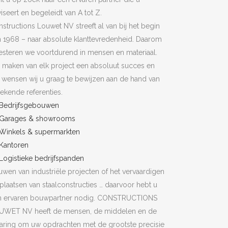
iseert en begeleidt van A tot Z.
structions Louwet NV streeft al van bij het begin
n 1968 – naar absolute klanttevredenheid. Daarom
esteren we voortdurend in mensen en materiaal.
 maken van elk project een absoluut succes en
 wensen wij u graag te bewijzen aan de hand van
ekende referenties.
Bedrijfsgebouwen
Garages & showrooms
Winkels & supermarkten
Kantoren
Logistieke bedrijfspanden
wen van industriële projecten of het vervaardigen
plaatsen van staalconstructies … daarvoor hebt u
n ervaren bouwpartner nodig. CONSTRUCTIONS
UWET NV heeft de mensen, de middelen en de
aring om uw opdrachten met de grootste precisie