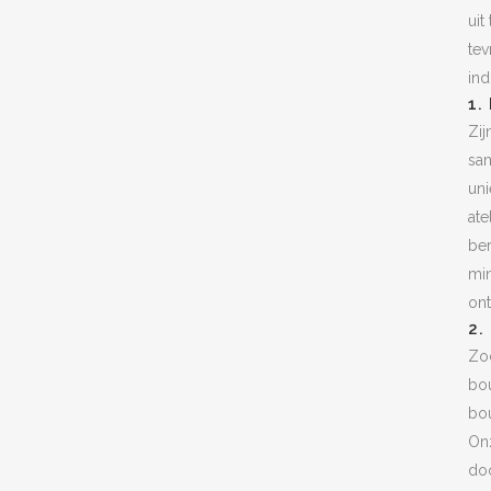
uit
tev
ind
1.
Zij
sam
uni
ate
be
min
ont
2
Zod
bo
bou
Onz
do