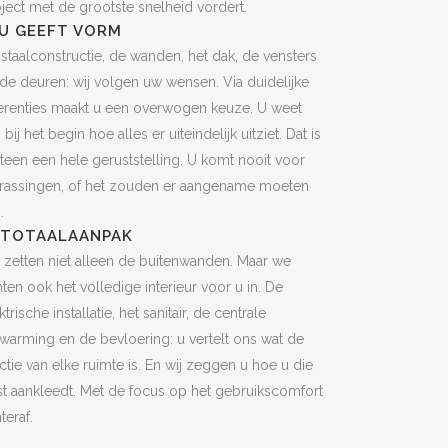
ject met de grootste snelheid vordert.
 U GEEFT VORM
staalconstructie, de wanden, het dak, de vensters
de deuren: wij volgen uw wensen. Via duidelijke
erenties maakt u een overwogen keuze. U weet
 bij het begin hoe alles er uiteindelijk uitziet. Dat is
een een hele geruststelling. U komt nooit voor
rrassingen, of het zouden er aangename moeten
.
 TOTAALAANPAK
 zetten niet alleen de buitenwanden. Maar we
hten ook het volledige interieur voor u in. De
ktrische installatie, het sanitair, de centrale
warming en de bevloering: u vertelt ons wat de
ctie van elke ruimte is. En wij zeggen u hoe u die
t aankleedt. Met de focus op het gebruikscomfort
teraf.