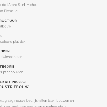
 de l'Arbre Saint-Michel
00 Flémalle
RUCTUUR
aalbouw
K
soleerd plat dak
NDEN
ndwichpanelen
TEGORIE
drijfsgebouwen
ER DIT PROJECT
NDUSTRIEBOUW
ilt graag nieuwe bedrijfshallen laten bouwen en
t u op zoek naar een ervaren partner die u