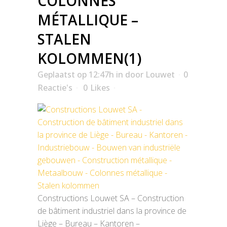
COLONNES
MÉTALLIQUE –
STALEN
KOLOMMEN(1)
Geplaatst op 12:47h
in
door
Louwet
0
Reactie's
0
Likes
Constructions Louwet SA – Construction
de bâtiment industriel dans la province de
Liège – Bureau – Kantoren –