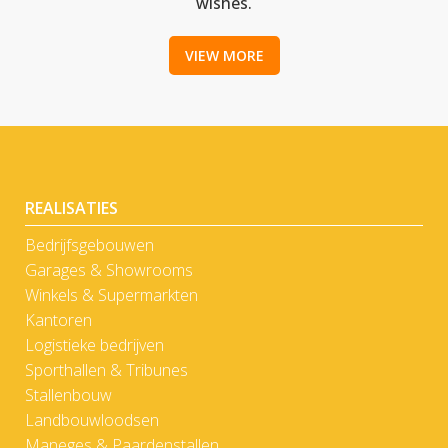
wishes.
VIEW MORE
REALISATIES
Bedrijfsgebouwen
Garages & Showrooms
Winkels & Supermarkten
Kantoren
Logistieke bedrijven
Sporthallen & Tribunes
Stallenbouw
Landbouwloodsen
Maneges & Paardenstallen