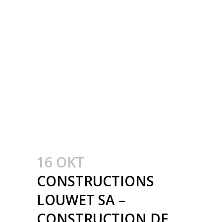
INDUSTRIËLE
GEBOUWEN –
CONSTRUCTION
MÉTALLIQUE –
METAALBOUW –
COLONNES
MÉTALLIQUE – STALEN
KOLOMMEN(1)
16 OKT
CONSTRUCTIONS
LOUWET SA –
CONSTRUCTION DE