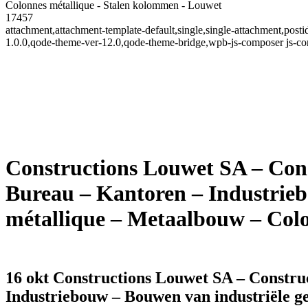
Colonnes métallique - Stalen kolommen - Louwet
17457
attachment,attachment-template-default,single,single-attachment,po
1.0.0,qode-theme-ver-12.0,qode-theme-bridge,wpb-js-composer js-co
Constructions Louwet SA – Const
Bureau – Kantoren – Industrie
métallique – Metaalbouw – Col
16 okt
Constructions Louwet SA – Construct
Industriebouw – Bouwen van industriële g