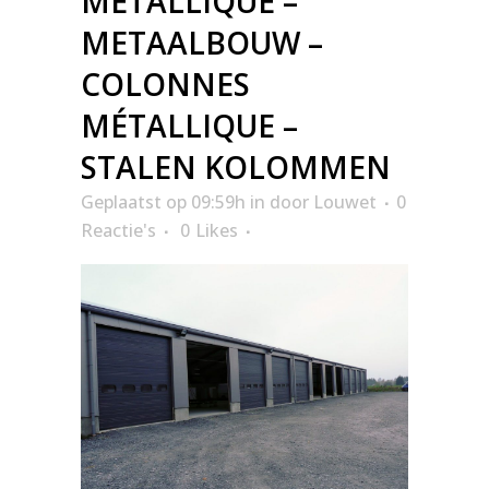
MÉTALLIQUE –
METAALBOUW –
COLONNES
MÉTALLIQUE –
STALEN KOLOMMEN
Geplaatst op 09:59h
in
door
Louwet
0
Reactie's
0
Likes