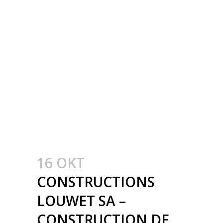
GEBOUWEN IN DE
PROVINCIE LUXEMBURG
– CONSTRUCTION
MÉTALLIQUE –
METAALBOUW –
COLONNES
MÉTALLIQUE – STALEN
KOLOMMEN
16 OKT
CONSTRUCTIONS
LOUWET SA –
CONSTRUCTION DE