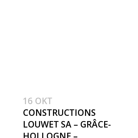
INDUSTRIËLE
GEBOUWEN –
CONSTRUCTION
MÉTALLIQUE –
METAALBOUW –
COLONNES
MÉTALLIQUE – STALEN
KOLOMMEN
16 OKT
CONSTRUCTIONS
LOUWET SA – GRÂCE-
HOLLOGNE –