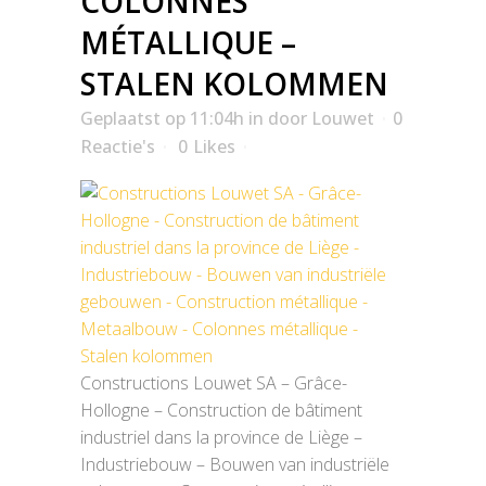
COLONNES
MÉTALLIQUE –
STALEN KOLOMMEN
Geplaatst op 11:04h
in
door
Louwet
0
Reactie's
0
Likes
Constructions Louwet SA – Grâce-
Hollogne – Construction de bâtiment
industriel dans la province de Liège –
Industriebouw – Bouwen van industriële