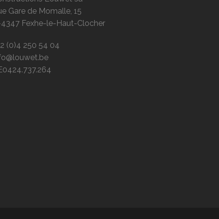
ue Gare de Momalle, 15
-4347 Fexhe-le-Haut-Clocher
2 (0)4 250 54 04
nfo@louwet.be
E0424.737.264