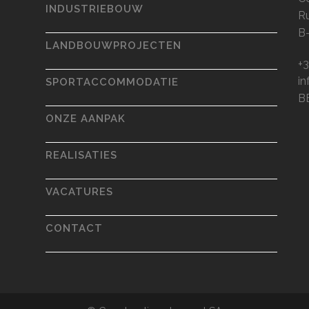
INDUSTRIEBOUW
R
B
LANDBOUWPROJECTEN
+3
i
SPORTACCOMMODATIE
B
ONZE AANPAK
REALISATIES
VACATURES
CONTACT