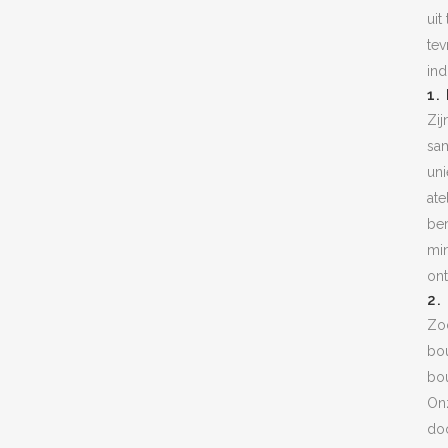
uit
tev
ind
1.
Zij
sam
uni
ate
be
min
ont
2
Zod
bo
bou
Onz
do