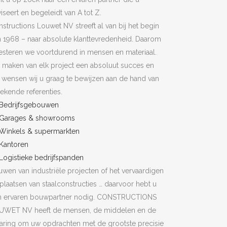
iseert en begeleidt van A tot Z.
structions Louwet NV streeft al van bij het begin
n 1968 – naar absolute klanttevredenheid. Daarom
esteren we voortdurend in mensen en materiaal.
 maken van elk project een absoluut succes en
 wensen wij u graag te bewijzen aan de hand van
ekende referenties.
Bedrijfsgebouwen
Garages & showrooms
Winkels & supermarkten
Kantoren
Logistieke bedrijfspanden
wen van industriële projecten of het vervaardigen
plaatsen van staalconstructies … daarvoor hebt u
n ervaren bouwpartner nodig. CONSTRUCTIONS
UWET NV heeft de mensen, de middelen en de
aring om uw opdrachten met de grootste precisie