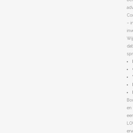
adv
Con
– i
inv
Wij
dat
spr
Bou
en 
ee
LO
erv