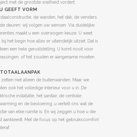
ject met de grootste snelheid vordert.
 U GEEFT VORM
staalconstructie, de wanden, het dak, de vensters
de deuren: wij volgen uw wensen. Via duidelijke
erenties maakt u een overwogen keuze. U weet
 bij het begin hoe alles er uiteindelijk uitziet. Dat is
een een hele geruststelling. U komt nooit voor
rrassingen, of het zouden er aangename moeten
.
 TOTAALAANPAK
 zetten niet alleen de buitenwanden. Maar we
hten ook het volledige interieur voor u in. De
ktrische installatie, het sanitair, de centrale
warming en de bevloering: u vertelt ons wat de
ctie van elke ruimte is. En wij zeggen u hoe u die
t aankleedt. Met de focus op het gebruikscomfort
teraf.