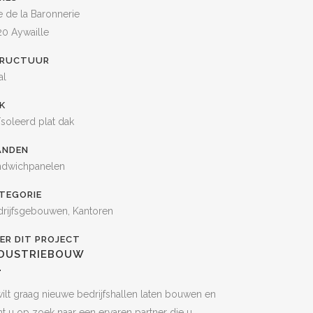
 de la Baronnerie
20 Aywaille
RUCTUUR
al
K
soleerd plat dak
NDEN
ndwichpanelen
TEGORIE
drijfsgebouwen, Kantoren
ER DIT PROJECT
NDUSTRIEBOUW
ilt graag nieuwe bedrijfshallen laten bouwen en
t u op zoek naar een ervaren partner die u