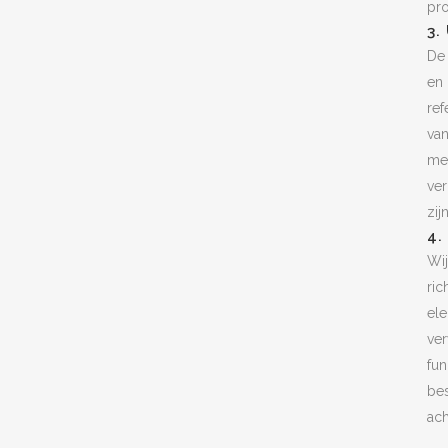
pro
3.
De 
en 
ref
van
met
ve
zijn
4.
Wij
ric
ele
ver
fun
bes
ach