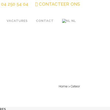
04 250 54 04
CONTACTEER ONS
VACATURES
CONTACT
NL
Home
>
Ceteor
RES