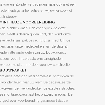
 te voeren. Zonder vertragingen maar ook met een
redenheidsgarantie realiseren wij uw kantoor- of
ustriebouw.
 MINITIEUZE VOORBEREIDING
n de plannen klaar? Dan overlopen we deze
en. Geeft u daarna groen licht, dan komt onze
eke bedrijfsaanpak pas echt tot zijn recht. In de
liers gaan onze medewerkers aan de slag. Zij
reiden alle onderdelen van uw bouwproject
utieus voor. In de beste omstandigheden
werpen ze elk onderdeel voor uw constructie.
. BOUWPAKKET
ra alles getest en klaargemaakt is, vertrekken de
uwonderdelen naar uw werf. De gedetailleerde
wtekeningen verduidelijken de exacte instructies.
e montageploeg past het ontwerp in elkaar. De
orgedreven voorbereiding garandeert dat uw