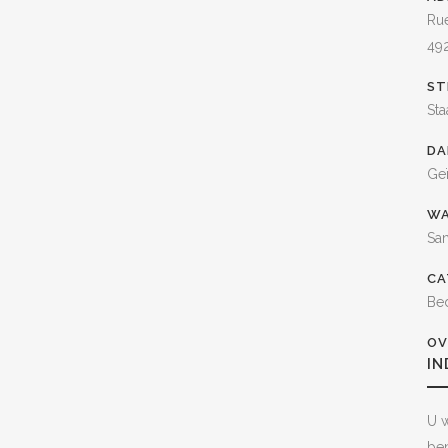
Rue
49
ST
Sta
DA
Geï
WA
Sa
CA
Be
OV
I
U w
ben