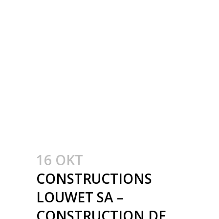
MÉTALLIQUE –
METAALBOUW –
COLONNES
MÉTALLIQUE AVEC
CHARPENTES EN BOIS
LAMELLÉ COLLÉ –
STALEN KOLOMMEN
MET HOUTEN SPANTEN
16 OKT
CONSTRUCTIONS
LOUWET SA –
CONSTRUCTION DE