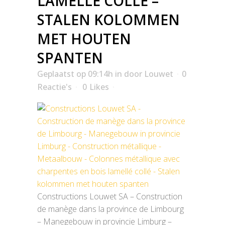
LAMELLÉ COLLÉ –
STALEN KOLOMMEN
MET HOUTEN
SPANTEN
Geplaatst op 09:14h
in
door
Louwet
0
Reactie's
0
Likes
Constructions Louwet SA – Construction
de manège dans la province de Limbourg
– Manegebouw in provincie Limburg –