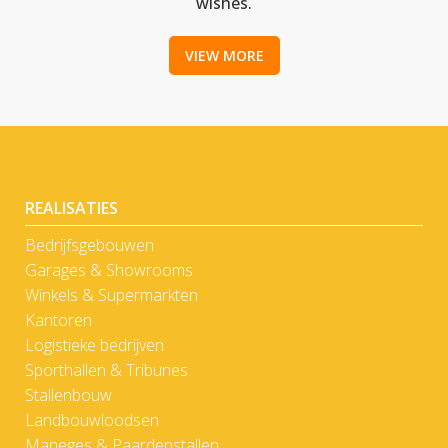
wishes.
VIEW MORE
REALISATIES
Bedrijfsgebouwen
Garages & Showrooms
Winkels & Supermarkten
Kantoren
Logistieke bedrijven
Sporthallen & Tribunes
Stallenbouw
Landbouwloodsen
Maneges & Paardenstallen