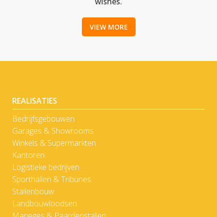
wishes.
VIEW MORE
REALISATIES
Bedrijfsgebouwen
Garages & Showrooms
Winkels & Supermarkten
Kantoren
Logistieke bedrijven
Sporthallen & Tribunes
Stallenbouw
Landbouwloodsen
Maneges & Paardenstallen