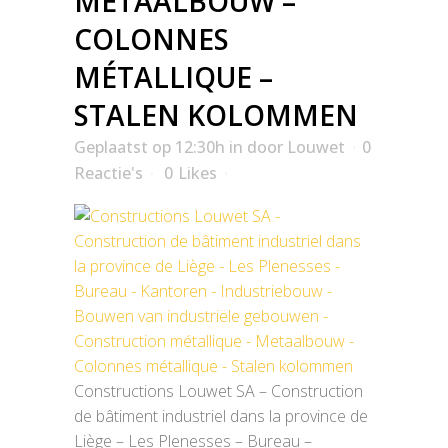
METAALBOUW –
COLONNES
MÉTALLIQUE –
STALEN KOLOMMEN
Geplaatst op 12:30h
in
door
Louwet
0
Reactie's
0
Likes
Constructions Louwet SA – Construction
de bâtiment industriel dans la province de
Liège – Les Plenesses – Bureau –