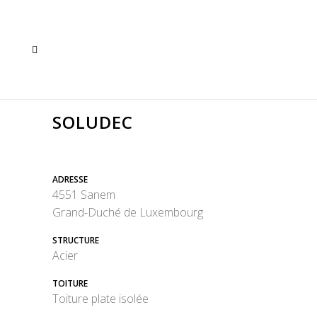
SOLUDEC
ADRESSE
4551 Sanem
Grand-Duché de Luxembourg
STRUCTURE
Acier
TOITURE
Toiture plate isolée