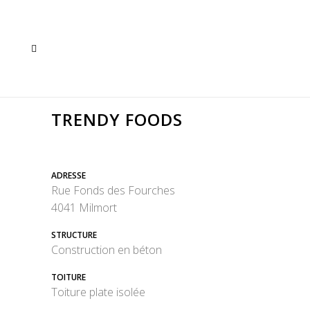
TRENDY FOODS
ADRESSE
Rue Fonds des Fourches
4041 Milmort
STRUCTURE
Construction en béton
TOITURE
Toiture plate isolée