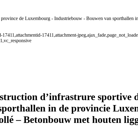
la province de Luxembourg - Industriebouw - Bouwen van sporthallen i
stid-17411,attachmentid-17411,attachment-jpeg,ajax_fade,page_not_loa
.1,vc_responsive
truction d’infrastrure sportive
porthallen in de provincie Luxe
collé – Betonbouw met houten lig