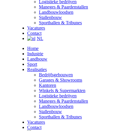
Logistieke bedrijven
Maneges & Paardenstallen
Landbouwloodsen
Stallenbouw
Sporthallen & Tribunes
Vacatures
Contact
NL
Home
Industrie
Landbouw
Sport
Realisaties
Bedrijfsgebouwen
Garages & Showrooms
Kantoren
Winkels & Supermarkten
Logistieke bedrijven
Maneges & Paardenstallen
Landbouwloodsen
Stallenbouw
Sporthallen & Tribunes
Vacatures
Contact