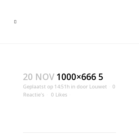
1000×666 5
20 NOV
1000×666 5
Geplaatst op 14:51h
in
door
Louwet
0
Reactie's
0
Likes