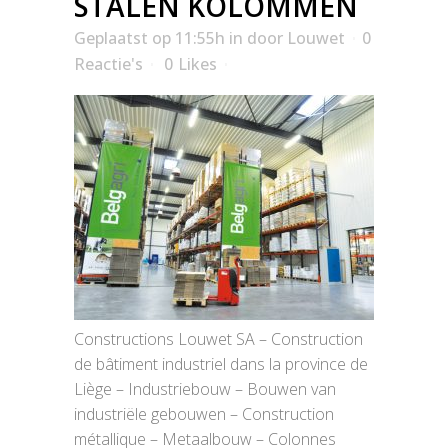
STALEN KOLOMMEN
Geplaatst op 11:55h
in
door
Louwet
0
Reactie's
0
Likes
Constructions Louwet SA – Construction
de bâtiment industriel dans la province de
Liège – Industriebouw – Bouwen van
industriële gebouwen – Construction
métallique – Metaalbouw – Colonnes