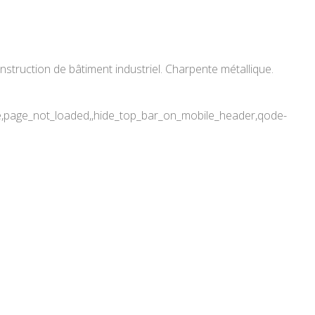
nstruction de bâtiment industriel. Charpente métallique.
de,page_not_loaded,,hide_top_bar_on_mobile_header,qode-
les Hauts-Sart. Construction
timent industriel. Charpente