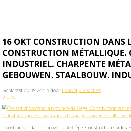
métallique. Industriebouw.
Industriebouw in provincie L
16 OKT
CONSTRUCTION DANS LA
CONSTRUCTION MÉTALLIQUE. 
INDUSTRIEL. CHARPENTE MÉT
GEBOUWEN. STAALBOUW. INDU
Geplaatst op 09:24h
in
door
Louwet
0 Reactie's
0
Likes
Construction dans la province de Liège. Construction sur les Ha