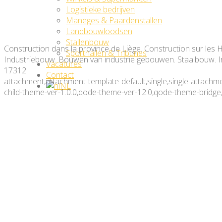
Logistieke bedrijven
Maneges & Paardenstallen
Landbouwloodsen
Stallenbouw
Construction dans la province de Liège. Construction sur les Ha
Sporthallen & Tribunes
Industriebouw. Bouwen van industrie gebouwen. Staalbouw. In
Vacatures
17312
Contact
attachment,attachment-template-default,single,single-attach
NL
child-theme-ver-1.0.0,qode-theme-ver-12.0,qode-theme-bridge
Construction dans la provinc
métallique. Construction ind