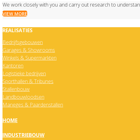
We work closely with you and carry out research to understa
VIEW MORE
REALISATIES
Bedrijfsgebouwen
Garages & Showrooms
Winkels & Supermarkten
Kantoren
Logistieke bedrijven
Sporthallen & Tribunes
Stallenbouw
Landbouwloodsen
Maneges & Paardenstallen
HOME
INDUSTRIEBOUW