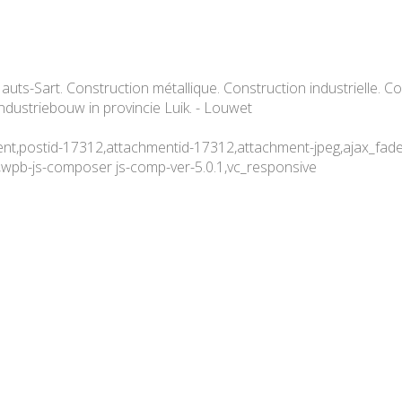
uts-Sart. Construction métallique. Construction industrielle. Co
dustriebouw in provincie Luik. - Louwet
ment,postid-17312,attachmentid-17312,attachment-jpeg,ajax_fa
,wpb-js-composer js-comp-ver-5.0.1,vc_responsive
e de Liège. Construction sur 
ustrielle. Construction de bâ