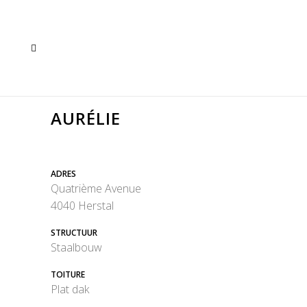
AURÉLIE
ADRES
Quatrième Avenue
4040 Herstal
STRUCTUUR
Staalbouw
TOITURE
Plat dak